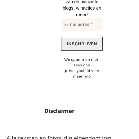
van de nieuwste
blogs, winacties en
meer!
We spammen niet!
Lees ons
privacybeleid
voor
meer info.
Disclaimer
Alle teksten en foto’s zijn eigendom van